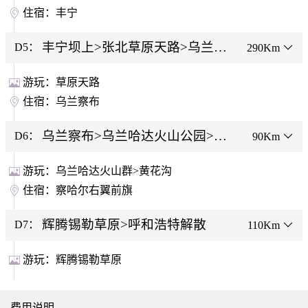
住宿：
丰宁
丰宁坝上>张北草原天路>乌兰察
D5：
290Km
布之夜
游玩：
草原天路
住宿：
乌兰察布
乌兰察布>乌兰哈达火山公园>辉
D6：
90Km
腾锡勒草原
游玩：
乌兰哈达火山群>黄花沟
住宿：
察哈尔右翼前旗
辉腾锡勒草原>呼和浩特解散
D7：
110Km
游玩：
辉腾锡勒草原
费用说明